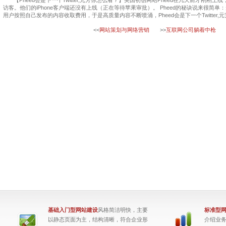
【Pheed会是下一个Twitter,元芳你怎么看？】美国初创网站Pheed在几天前才刚刚上
访客。他们的iPhone客户端还没有上线（正在等待苹果审批）。 Pheed的秘诀说来很简
用户按照自己发布的内容收取费用，于是高质量内容不断喷涌，Pheed会是下一个Twitter,
<<
网站策划与网络营销
>>
互联网公司躺着中枪
基础入门型网站建设
风格简洁明快，主要
标准型
以静态页面为主，结构清晰，符合企业形
介绍业